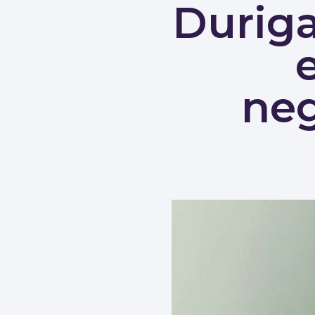
Duriga
ne