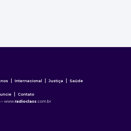
anos
Internacional
Justiça
Saúde
uncie
Contato
6 – www.
radioclass
.com.br