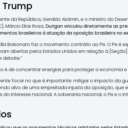
e Trump
nte da República, Geraldo Alckmin, e o ministro do Desen
), Márcio Elias Rosa,
Durigan vinculou diretamente as pr
entos brasileiros à atuação da oposição brasileira no ex
ília Bolsonaro faz o movimento contrário ao Pix. O Pix é e
oram abertas pelos Estados Unidos em relação à [Seção] 
e debate.”
to é de concentrar energias para proteger a economia e 
nte focar no que é importante: mitigar o impacto da guer
endo alvo de uma empreitada injusta da oposição, que 
te do interesse nacional. A soberania nacional, o Pix e o i
dos
plicou que os argumentos técnicos adotados pelos Estad