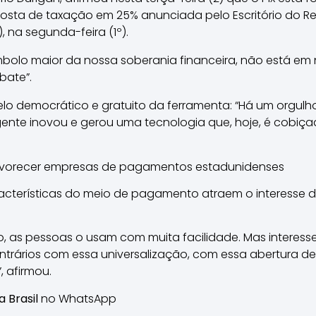
osta de taxação em 25% anunciada pelo Escritório do R
, na segunda-feira (1º).
ímbolo maior da nossa soberania financeira, não está 
ebate”.
o democrático e gratuito da ferramenta: “Há um orgulh
gente inovou e gerou uma tecnologia que, hoje, é cobiça
favorecer empresas de pagamentos estadunidenses
aracterísticas do meio de pagamento atraem o interesse 
ivo, as pessoas o usam com muita facilidade. Mas interesse
ontrários com essa universalização, com essa abertura
 afirmou.
a Brasil
no WhatsApp