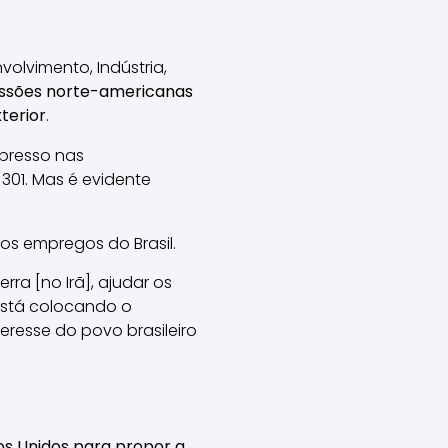
volvimento, Indústria,
essões norte-americanas
terior
.
xpresso nas
301. Mas é evidente
os empregos do Brasil.
ra [no Irã], ajudar os
está colocando o
nteresse do povo brasileiro
os Unidos para propor a