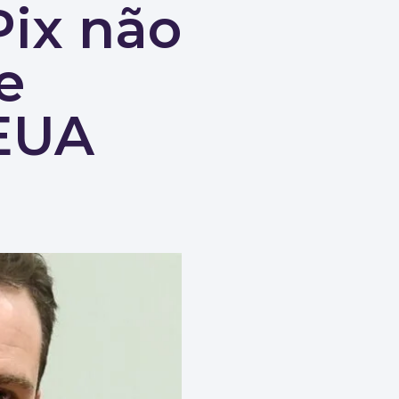
Pix não
e
EUA