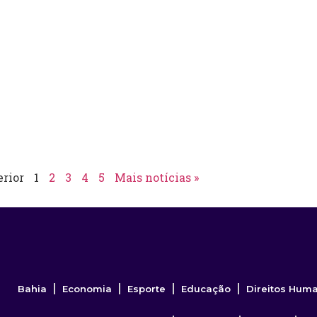
erior
1
2
3
4
5
Mais notícias »
Bahia
Economia
Esporte
Educação
Direitos Hum