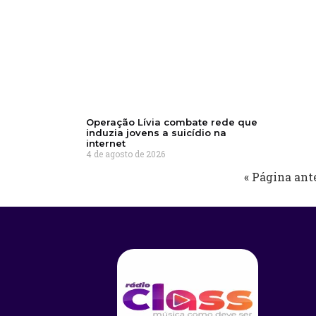
Operação Lívia combate rede que
induzia jovens a suicídio na
internet
4 de agosto de 2026
« Página ant