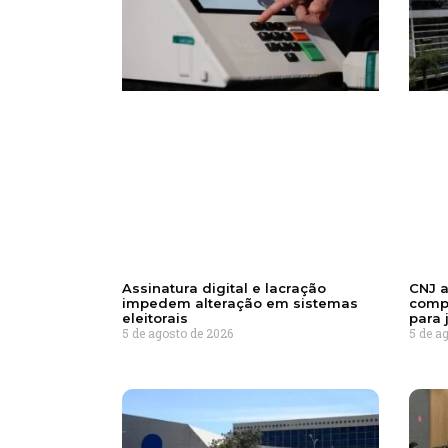
Assinatura digital e lacração
CNJ 
impedem alteração em sistemas
comp
eleitorais
para 
5 de agosto de 2026
5 de a