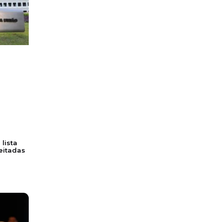
 lista
eitadas