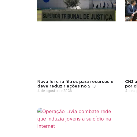
Nova lei cria filtros para recursos e
CNJ a
deve reduzir ações no STJ
por d
4 de agosto de 2026
4 de a