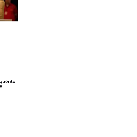
nquérito
ha