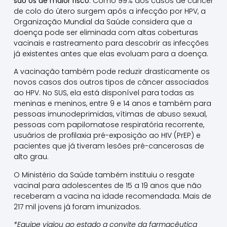
são os de maior risco
. Como 99% dos casos de câncer
de colo do útero surgem após a infecção por HPV, a
Organização Mundial da Saúde considera que a
doença pode ser eliminada com altas coberturas
vacinais e rastreamento para descobrir as infecções
já existentes antes que elas evoluam para a doença.
A vacinação também pode reduzir drasticamente os
novos casos dos outros tipos de câncer associados
ao HPV. No SUS, ela está disponível para todas as
meninas e meninos, entre 9 e 14 anos e também para
pessoas imunodeprimidas, vítimas de abuso sexual,
pessoas com papilomatose respiratória recorrente,
usuários de profilaxia pré-exposição ao HIV (PrEP) e
pacientes que já tiveram lesões pré-cancerosas de
alto grau.
O Ministério da Saúde também instituiu o resgate
vacinal para adolescentes de 15 a 19 anos que não
receberam a vacina na idade recomendada. Mais de
217 mil jovens já foram imunizados.
*Equipe viajou ao estado a convite da farmacêutica